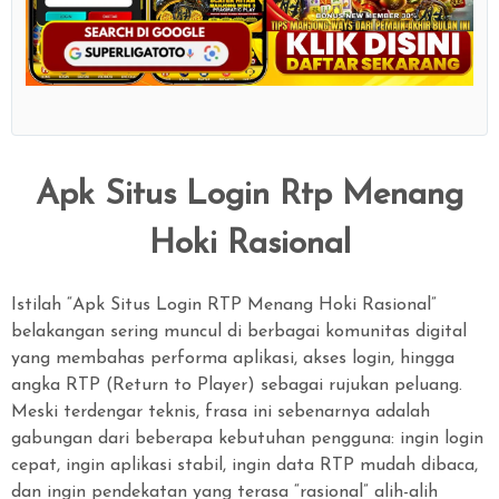
Show More
Apk Situs Login Rtp Menang
Hoki Rasional
Istilah “Apk Situs Login RTP Menang Hoki Rasional”
belakangan sering muncul di berbagai komunitas digital
yang membahas performa aplikasi, akses login, hingga
angka RTP (Return to Player) sebagai rujukan peluang.
Meski terdengar teknis, frasa ini sebenarnya adalah
gabungan dari beberapa kebutuhan pengguna: ingin login
cepat, ingin aplikasi stabil, ingin data RTP mudah dibaca,
dan ingin pendekatan yang terasa “rasional” alih-alih