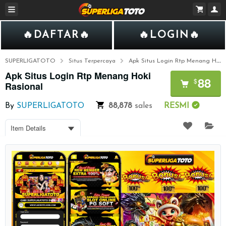
🔥DAFTAR🔥
🔥LOGIN🔥
SUPERLIGATOTO
Situs Terpercaya
Apk Situs Login Rtp Menang Hoki Rasional
Apk Situs Login Rtp Menang Hoki
88
$
Rasional
By
SUPERLIGATOTO
88,878
sales
RESMI
Item Details