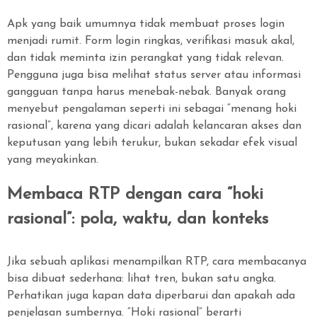
Apk yang baik umumnya tidak membuat proses login
menjadi rumit. Form login ringkas, verifikasi masuk akal,
dan tidak meminta izin perangkat yang tidak relevan.
Pengguna juga bisa melihat status server atau informasi
gangguan tanpa harus menebak-nebak. Banyak orang
menyebut pengalaman seperti ini sebagai “menang hoki
rasional”, karena yang dicari adalah kelancaran akses dan
keputusan yang lebih terukur, bukan sekadar efek visual
yang meyakinkan.
Membaca RTP dengan cara “hoki
rasional”: pola, waktu, dan konteks
Jika sebuah aplikasi menampilkan RTP, cara membacanya
bisa dibuat sederhana: lihat tren, bukan satu angka.
Perhatikan juga kapan data diperbarui dan apakah ada
penjelasan sumbernya. “Hoki rasional” berarti